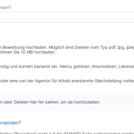
orden?
 Bewerbung hochladen. Möglich sind Dateien vom Typ pdf, jpg, jpeg.
 können Sie 10 MB hochladen.
ständig und korrekt benannt ein. Hierzu gehören: Anschreiben, Lebensl
oder eine von der Agentur für Arbeit anerkannte Gleichstellung vorli
n oder Dateien hier hin ziehen, um sie hochzuladen.
versenden?
ldes "Bewerben" nicht auf die "DANKE" Seite weitergeleitet werden, 